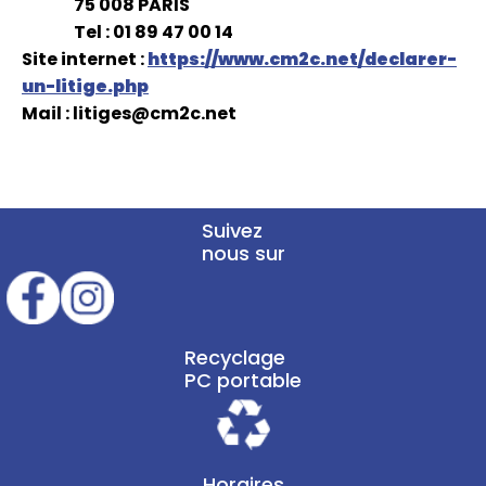
75 008 PARIS
Tel : 01 89 47 00 14
Site internet :
https://www.cm2c.net/declarer-
un-litige.php
Mail : litiges@cm2c.net
Suivez
nous sur
Recyclage
PC portable
Horaires