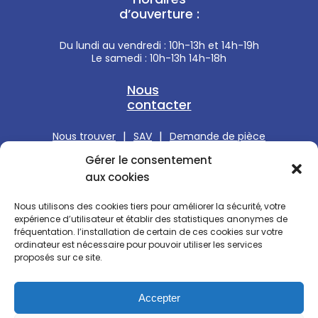
d’ouverture :
Du lundi au vendredi : 10h-13h et 14h-19h
Le samedi : 10h-13h 14h-18h
Nous
contacter
|
|
Nous trouver
SAV
Demande de pièce
Gérer le consentement
Réparation PC portable Asus
aux cookies
Réparation PC portable HP
Nous utilisons des cookies tiers pour améliorer la sécurité, votre
expérience d’utilisateur et établir des statistiques
anonymes
de
Réparation PC portable Acer
fréquentation. l’installation de certain de ces cookies sur votre
ordinateur est nécessaire pour pouvoir utiliser les services
Réparation PC portable DELL
proposés sur ce site.
Réparation PC portable Lenovo
Accepter