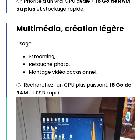
👉 Priorité à un vrai GPU dédié +
16 Go de RAM
ou plus
et stockage rapide.
Multimédia, création légère
Usage :
Streaming,
Retouche photo,
Montage vidéo occasionnel.
👉 Recherchez : un CPU plus puissant,
16 Go de
RAM
et SSD rapide.