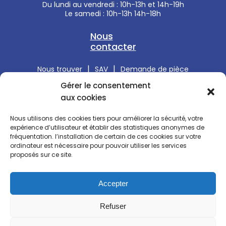
Du lundi au vendredi : 10h-13h et 14h-19h
Le samedi : 10h-13h 14h-18h
Nous
contacter
|
|
Nous trouver
SAV
Demande de pièce
Gérer le consentement
Réparation PC portable Asus
aux cookies
Réparation PC portable HP
Nous utilisons des cookies tiers pour améliorer la sécurité, votre
expérience d’utilisateur et établir des statistiques
anonymes
de
Réparation PC portable Acer
fréquentation. l’installation de certain de ces cookies sur votre
ordinateur est nécessaire pour pouvoir utiliser les services
Réparation PC portable DELL
proposés sur ce site.
Réparation PC portable Lenovo
Accepter
© L'Atelier du Portable
Refuser
2026
Tous droits réservés